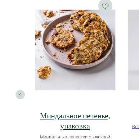
енье
Миндальное печенье,
ис,
упаковка
Во
вая нотка
Миндальные лепестки с клюквой