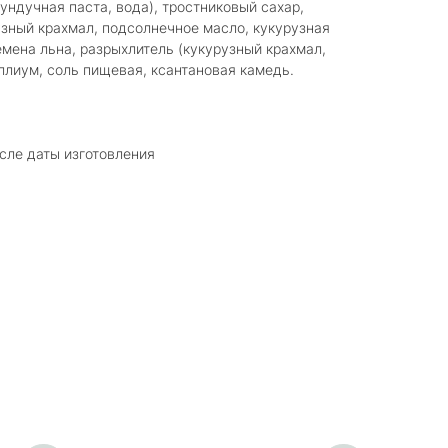
ундучная паста, вода), тростниковый сахар,
узный крахмал, подсолнечное масло, кукурузная
емена льна, разрыхлитель (кукурузный крахмал,
иллиум, соль пищевая, ксантановая камедь.
осле даты изготовления