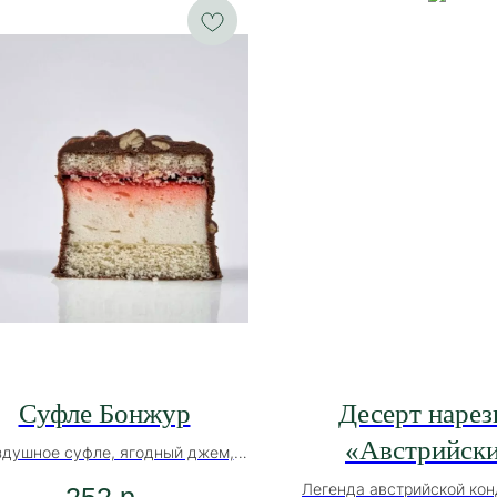
Суфле Бонжур
Десерт нарез
«Австрийск
здушное суфле, ягодный джем,
легкий бисквит
Легенда австрийской кон
252
р.