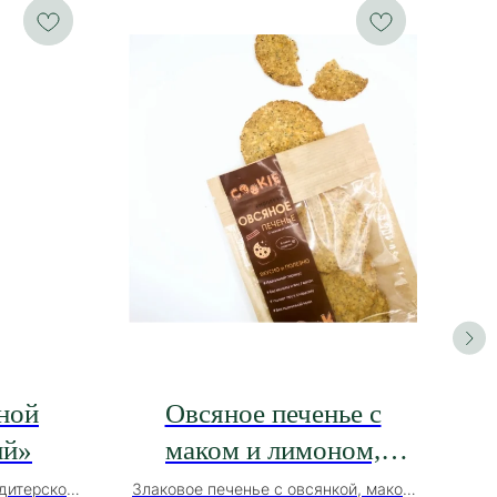
ной
Овсяное печенье с
ий»
маком и лимоном,
С
упаковка
дитерской
Злаковое печенье с овсянкой, маком