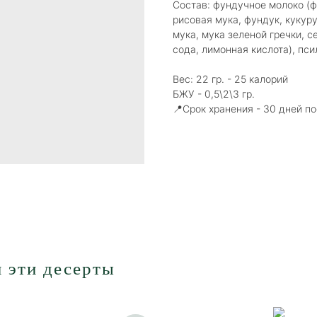
Состав: фундучное молоко (ф
рисовая мука, фундук, кукур
мука, мука зеленой гречки, с
сода, лимонная кислота), пс
Вес: 22 гр. - 25 калорий
БЖУ - 0,5\2\3 гр.
📍Срок хранения - 30 дней п
 эти десерты