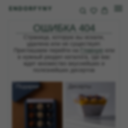
ОШИБКА 404
Страница, которую вы искали,
удалена или не существует.
Приглашаем перейти на
Главную
или
в нужный раздел каталога, где вас
ждет множество вкуснейших и
полезнейших десертов
Подарки
Десерты
Конфеты
Бенто-торты
и печенье