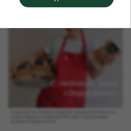
и печенье
Реквизиты
Бенто-торты
Торты
до 220 калорий
Контакты
lilu_kev@mail.ru
+7 (983) 285-45-57
Instagram запрещен в России,
принадлежит Meta
Политика
конфиденциальности
Наименование: ИП КУСТОВА
ЕЛЕНА ВАЛЕРЬЕВНА
ИНН: 380431558840