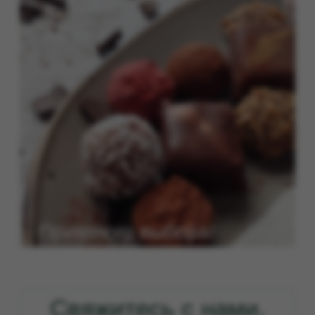
Свяжитесь с нами,
написав в телеграм
Мы всегда рады общению!
ВАША ПОДПИСКА
НА ЭНДОРФИНЫ
Чтобы не пропустить важные
новости и акции, подписывайтесь
на наш телеграм-канал. Будьте в
курсе эндорфиновых новостей
+7 (983) 285-45-57
первыми.
instagram*
telegram
vk
подписаться