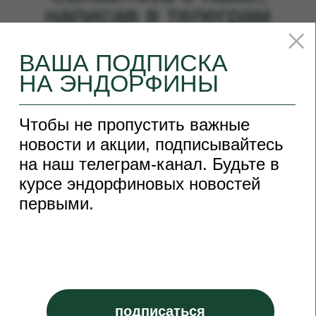
С любовью, ваши
«
Эндорфины
»
*Социальная сеть Instagram принадлежит компании Meta Platforms Inc.,
которая запрещена на территории РФ в связи с осуществлением
экстремистской деятельности
Каталог
Покупателям
Подарки
Оплата и доставка
Десерты
Акции
Оферта
Конфеты